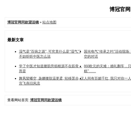
博冠官网同
博冠官网同款望远镜
»
站点地图
最新文章
湿气是“百病之源”, 可究竟什么是“湿气”?
国光电气“传承之约”活动现场:
不妨听听中医怎么说
空的对话
学了中医才知道腰肌劳损根源不在筋骨，
860欧元的灾难：婚礼翻车，
而是
糕”……
舞凤髻蟠空, 袅娜腰肢温更柔, 轻移莲步, 汉
人间有百媚千红, 我只对你一
宫飞燕旧风流
查看网站首页:
博冠官网同款望远镜